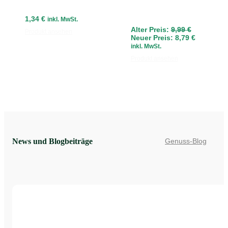
1,34
€
inkl. MwSt.
Ursprüngli
Alter Preis:
9,99
€
Produkt ansehen
Preis
Aktueller
Neuer Preis:
8,79
€
war:
Preis
inkl. MwSt.
9,99 €
ist:
Produkt ansehen
8,79 €.
News und Blogbeiträge
Genuss-Blog