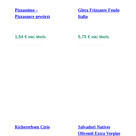
Pizzassimo –
Glera Frizzante Feudo
Pizzasauce gewürzt
Italia
1,54
€
5,75
€
inkl. MwSt.
inkl. MwSt.
Produkt ansehen
Produkt ansehen
Kichererbsen Cirio
Salvadori Natives
Olivenöl Extra Vergine