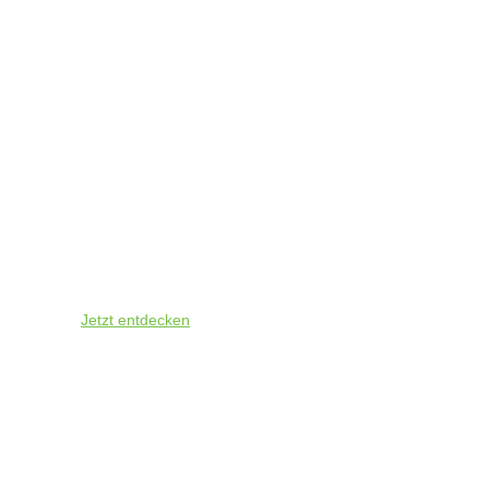
Passende
Saucen
Jetzt entdecken