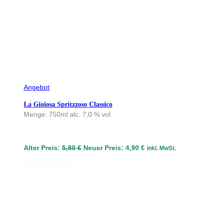
P
Angebot
r
La Gioiosa Spritzzoso Classico
o
Menge: 750ml alc. 7,0 % vol
d
u
k
U
A
Alter Preis:
t
5,80
€
Neuer Preis:
4,90
€
inkl. MwSt.
r
k
i
Produkt ansehen
s
t
m
p
u
A
r
e
n
ü
l
g
n
l
e