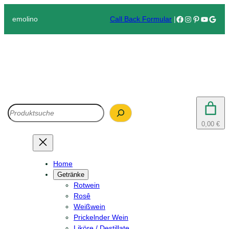
Facebook
Instagram
Pinterest
YouTub
Goog
emolino
Call Back Formular
|
Search
0,00 €
Home
Getränke
Rotwein
Rosê
Weißwein
Prickelnder Wein
Liköre / Destillate