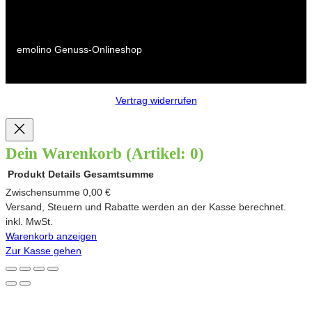
emolino Genuss-Onlineshop
Vertrag widerrufen
Dein Warenkorb
(Artikel: 0)
Produkt
Details
Gesamtsumme
Produkte
Zwischensumme
0,00 €
Versand, Steuern und Rabatte werden an der Kasse berechnet.
im
inkl. MwSt.
Warenkorb anzeigen
Warenkorb
Zur Kasse gehen