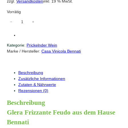
zzgl.
Versandkosten
inkl. 19 % MwSt.
Vorrätig
G
−
+
l
e
r
Kategorie:
Prickelnder Wein
a
Marke / Hersteller:
Casa Vinicola Bennati
F
r
i
z
Beschreibung
z
Zusätzliche Informationen
a
Zutaten & Nährwerte
n
Rezensionen (0)
t
e
Beschreibung
F
Glera Frizzante Feudo aus dem Hause
e
u
Bennati
d