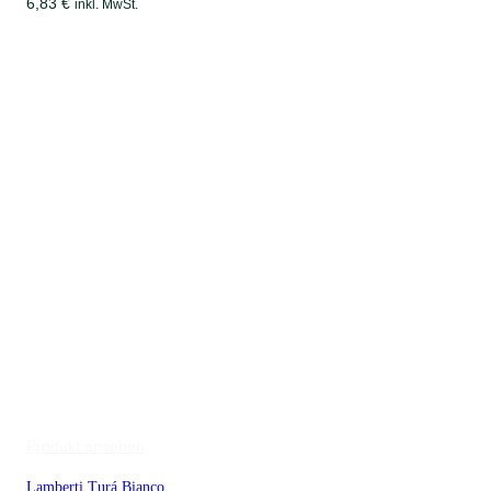
6,83
€
inkl. MwSt.
Produkt ansehen
Lamberti Turá Bianco