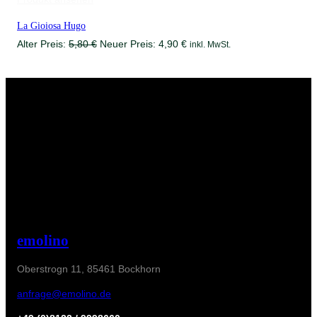
Angebot
La Gioiosa Hugo
Ursprünglicher
Aktueller
Alter Preis:
5,80
€
Neuer Preis:
4,90
€
inkl. MwSt.
Preis
Preis
war:
ist:
5,80 €
4,90 €.
emolino
Oberstrogn 11, 85461 Bockhorn
anfrage@emolino.de