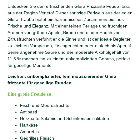
o
Entdecken Sie den erfrischenden Glera Frizzante Feudo Italia
I
aus der Region Veneto! Dieser spritzige Perlwein aus der edlen
t
Glera-Traube bietet ein harmonisches Zusammenspiel aus
a
Frische und Eleganz. Mit einer feinen Perlage und fruchtigen
l
Aromen von grünen Äpfeln, Birnen und einem Hauch von
i
Zitrusfrüchten verführt er die Sinne und ist der ideale Begleiter
a
zu leichten Vorspeisen, Fischgerichten oder einfach als Aperitif.
M
Seine angenehme Säure und der moderate Alkoholgehalt von
e
11,5 % machen ihn zu einem unkomplizierten Genuss, perfekt
n
für gesellige Momente.
g
e
Leichter, unkomplizierter, fein moussierender Glera
frizzante für gesellige Runden
Eine große Freude zu
Fisch und Meeresfrüchte
Antipasti
Herzhafte Salamis und Schinkenspezialitäten
Hartkäse
Amarettis
Gegrilltes Fleisch