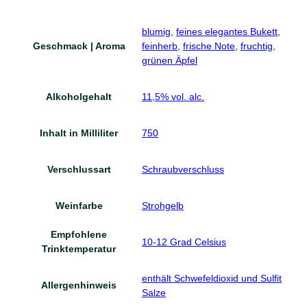
blumig
,
feines elegantes Bukett
,
Geschmack | Aroma
feinherb
,
frische Note
,
fruchtig
,
grünen Äpfel
Alkoholgehalt
11,5% vol. alc.
Inhalt in Milliliter
750
Verschlussart
Schraubverschluss
Weinfarbe
Strohgelb
Empfohlene
10-12 Grad Celsius
Trinktemperatur
enthält Schwefeldioxid und Sulfit
Allergenhinweis
Salze