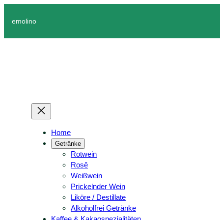
emolino
Home
Getränke
Rotwein
Rosê
Weißwein
Prickelnder Wein
Liköre / Destillate
Alkoholfrei Getränke
Kaffee & Kakaospezialitäten