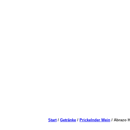
Start
/
Getränke
/
Prickelnder Wein
/ Abrazo H