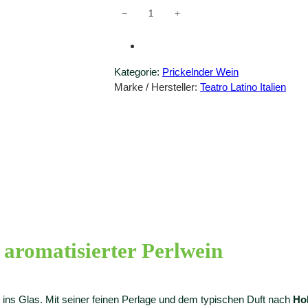
A
−
+
b
r
a
Kategorie:
Prickelnder Wein
z
Marke / Hersteller:
Teatro Latino Italien
o
H
u
g
o
F
r
i
z
z
a
aromatisierter Perlwein
n
t
e
t ins Glas. Mit seiner feinen Perlage und dem typischen Duft nach
Ho
M