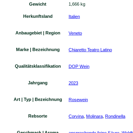
Gewicht
1,666 kg
Herkunftsland
Italien
Anbaugebiet | Region
Veneto
Marke | Bezeichnung
Chiaretto Teatro Latino
Qualitätsklassifikation
DOP Wein
Jahrgang
2023
Art | Typ | Bezeichnung
Rosewein
Rebsorte
Corvina
,
Molinara
,
Rondinella
Geschmack | Aroma
ansprechende feine Säure
,
Wald