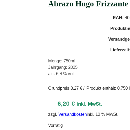
Abrazo Hugo Frizzante
EAN:
40
Produktn
Versandge
Lieferzeit
Menge: 750ml
Jahrgang: 2025
alc. 6,9 % vol
Grundpreis:
8,27
€
/
l
Produkt enthält: 0,750
l
6,20
€
inkl. MwSt.
zzgl.
Versandkosten
inkl. 19 % MwSt.
Vorrätig