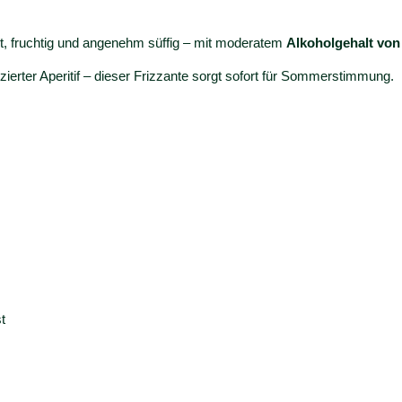
e
n
cht, fruchtig und angenehm süffig – mit moderatem
Alkoholgehalt von 
g
e
zierter Aperitif – dieser Frizzante sorgt sofort für Sommerstimmung.
t