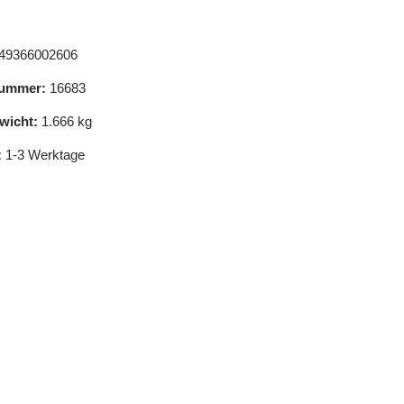
49366002606
ummer:
16683
wicht:
1.666 kg
:
1-3 Werktage