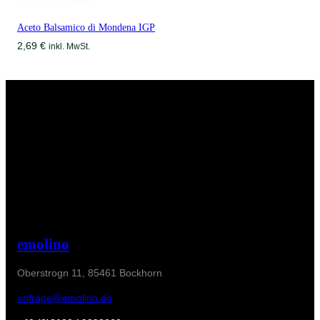
Produkt ansehen
Aceto Balsamico di Mondena IGP
2,69
€
inkl. MwSt.
emolino
Oberstrogn 11, 85461 Bockhorn
anfrage@emolino.de