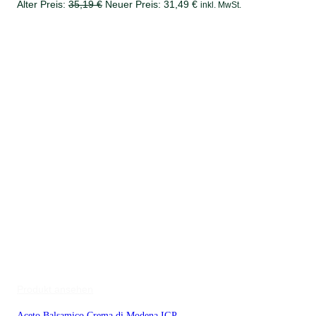
Ursprünglicher
Aktueller
Alter Preis:
35,19
€
Neuer Preis:
31,49
€
inkl. MwSt.
Preis
Preis
war:
ist:
35,19 €
31,49 €.
Produkt ansehen
Aceto Balsamico Crema di Modena IGP