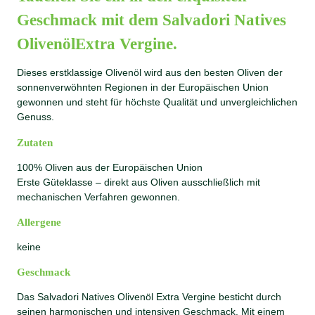
s
8
O
Geschmack mit dem Salvadori Natives
w
,
l
a
7
i
OlivenölExtra Vergine.
r
9
v
:
e
Dieses erstklassige Olivenöl wird aus den besten Oliven der
9
€
n
sonnenverwöhnten Regionen in der Europäischen Union
ö
,
.
gewonnen und steht für höchste Qualität und unvergleichlichen
l
Genuss.
9
E
9
Zutaten
x
t
100% Oliven aus der Europäischen Union
€
r
Erste Güteklasse – direkt aus Oliven ausschließlich mit
a
mechanischen Verfahren gewonnen.
V
e
Allergene
r
g
keine
i
Geschmack
n
e
Das Salvadori Natives Olivenöl Extra Vergine besticht durch
M
seinen harmonischen und intensiven Geschmack. Mit einem