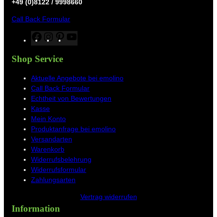
+49 (0)8122 / 9998660
Call Back Formular
F
I
P
Y
a
n
i
o
c
s
n
u
Shop Service
e
t
t
T
b
a
e
u
Aktuelle Angebote bei emolino
o
g
r
b
Call Back Formular
o
r
e
e
Echtheit von Bewertungen
k
a
s
Kasse
m
t
Mein Konto
Produktanfrage bei emolino
Versandarten
Warenkorb
Widerrufsbelehrung
Widerrufsformular
Zahlungsarten
Vertrag widerrufen
Information