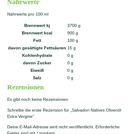
Nährwerte
Nährwerte pro 100 ml
Brennwert kj
3700
g
Brennwert kcal
900
g
Fett
100
g
davon
gesättigte Fettsäuren
15
g
Kohlenhydrate
0
g
davon
Zucker
0
g
Eiweiß
0
g
Salz
0
g
Rezensionen
Es gibt noch keine Rezensionen.
Schreibe die erste Rezension für „Salvadori Natives Olivenöl
Extra Vergine“
Deine E-Mail-Adresse wird nicht veröffentlicht.
Erforderliche
Felder sind mit
*
markiert