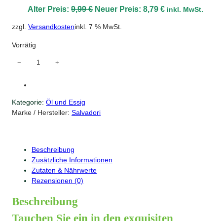
U
A
Alter Preis:
9,99
€
Neuer Preis:
8,79
€
inkl. MwSt.
r
k
zzgl.
Versandkosten
inkl. 7 % MwSt.
s
t
p
u
Vorrätig
r
e
S
−
+
ü
l
a
n
l
l
g
e
v
Kategorie:
Öl und Essig
l
r
a
Marke / Hersteller:
Salvadori
i
P
d
o
c
r
r
h
e
i
Beschreibung
e
i
N
Zusätzliche Informationen
r
s
a
Zutaten & Nährwerte
P
i
t
Rezensionen (0)
r
s
i
e
t
v
Beschreibung
e
i
:
Tauchen Sie ein in den exquisiten
s