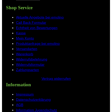
a
n
i
o
c
s
n
u
Shop Service
e
t
t
T
b
a
e
u
Aktuelle Angebote bei emolino
o
g
r
b
Call Back Formular
o
r
e
e
Echtheit von Bewertungen
k
a
s
Kasse
m
t
Mein Konto
Produktanfrage bei emolino
Versandarten
Warenkorb
Widerrufsbelehrung
Widerrufsformular
Zahlungsarten
Vertrag widerrufen
Information
Impressum
Datenschutzerklärung
AGB
Information Jugendschutz