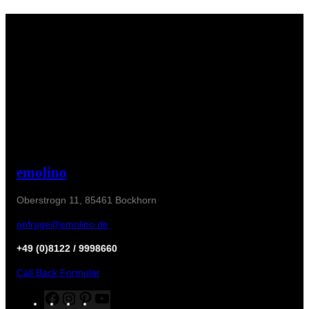
emolino
Oberstrogn 11, 85461 Bockhorn
anfrage@emolino.de
+49 (0)8122 / 9998660
Call Back Formular
F
I
P
Y