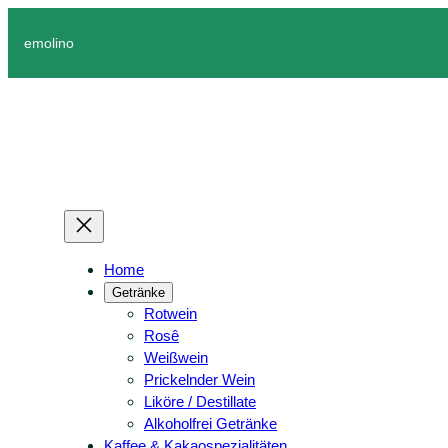
Zum
Inhalt
emolino
springen
Home
Getränke
Rotwein
Rosê
Weißwein
Prickelnder Wein
Liköre / Destillate
Alkoholfrei Getränke
Kaffee & Kakaospezialitäten