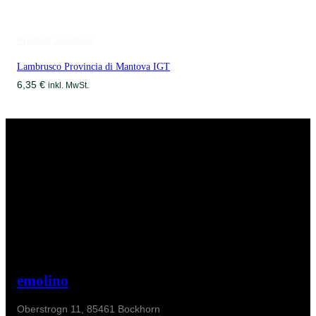
Produkt ansehen
Lambrusco Provincia di Mantova IGT
6,35
€
inkl. MwSt.
emolino
Oberstrogn 11, 85461 Bockhorn