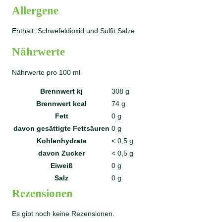
Allergene
Enthält: Schwefeldioxid und Sulfit Salze
Nährwerte
Nährwerte pro 100 ml
Brennwert kj
308
g
Brennwert kcal
74
g
Fett
0
g
davon
gesättigte Fettsäuren
0
g
Kohlenhydrate
< 0,5
g
davon
Zucker
< 0,5
g
Eiweiß
0
g
Salz
0
g
Rezensionen
Es gibt noch keine Rezensionen.