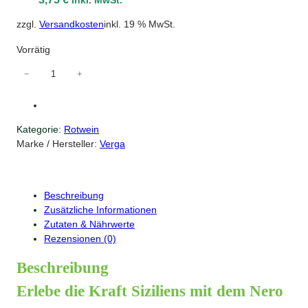
inkl. MwSt.
zzgl.
Versandkosten
inkl. 19 % MwSt.
Vorrätig
N
−
+
e
r
o
Kategorie:
Rotwein
D
Marke / Hersteller:
Verga
´
A
v
o
Beschreibung
l
Zusätzliche Informationen
a
Zutaten & Nährwerte
S
Rezensionen (0)
i
c
Beschreibung
i
Erlebe die Kraft Siziliens mit dem Nero
l
i