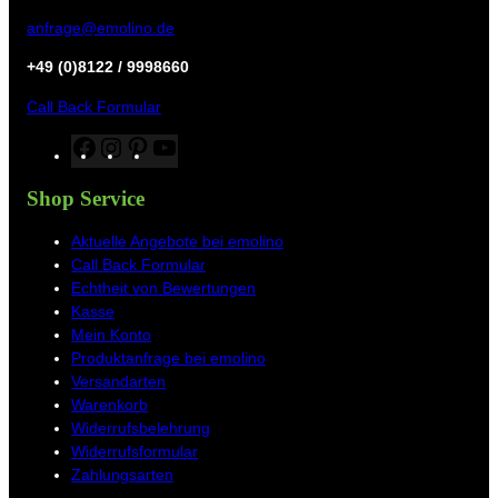
anfrage@emolino.de
+49 (0)8122 / 9998660
Call Back Formular
F
I
P
Y
a
n
i
o
c
s
n
u
Shop Service
e
t
t
T
b
a
e
u
Aktuelle Angebote bei emolino
o
g
r
b
Call Back Formular
o
r
e
e
Echtheit von Bewertungen
k
a
s
Kasse
m
t
Mein Konto
Produktanfrage bei emolino
Versandarten
Warenkorb
Widerrufsbelehrung
Widerrufsformular
Zahlungsarten