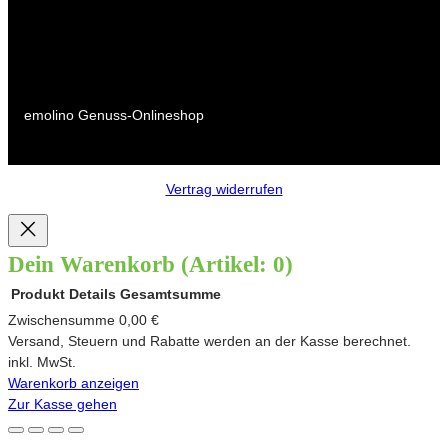
emolino Genuss-Onlineshop
Vertrag widerrufen
Dein Warenkorb
(Artikel: 0)
Produkt
Details
Gesamtsumme
Produkte
Zwischensumme
0,00 €
Versand, Steuern und Rabatte werden an der Kasse berechnet.
im
inkl. MwSt.
Warenkorb anzeigen
Warenkorb
Zur Kasse gehen