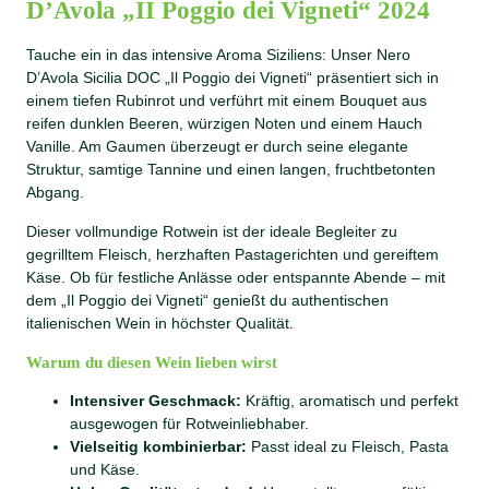
D’Avola „II Poggio dei Vigneti“ 2024
a
D
Tauche ein in das intensive Aroma Siziliens: Unser Nero
O
D’Avola Sicilia DOC „Il Poggio dei Vigneti“ präsentiert sich in
C
einem tiefen Rubinrot und verführt mit einem Bouquet aus
M
reifen dunklen Beeren, würzigen Noten und einem Hauch
e
Vanille. Am Gaumen überzeugt er durch seine elegante
n
Struktur, samtige Tannine und einen langen, fruchtbetonten
g
Abgang.
e
Dieser vollmundige Rotwein ist der ideale Begleiter zu
gegrilltem Fleisch, herzhaften Pastagerichten und gereiftem
Käse. Ob für festliche Anlässe oder entspannte Abende – mit
dem „Il Poggio dei Vigneti“ genießt du authentischen
italienischen Wein in höchster Qualität.
Warum du diesen Wein lieben wirst
Intensiver Geschmack:
Kräftig, aromatisch und perfekt
ausgewogen für Rotweinliebhaber.
Vielseitig kombinierbar:
Passt ideal zu Fleisch, Pasta
und Käse.