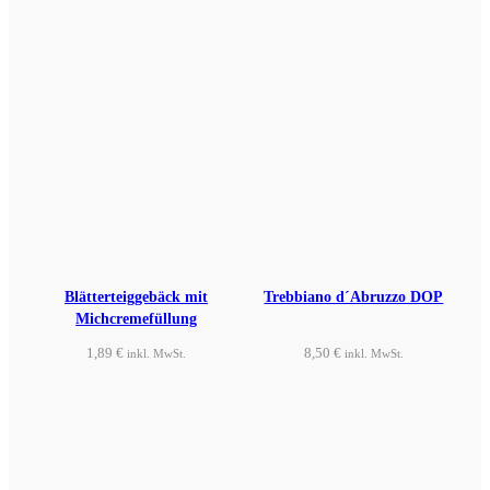
Blätterteiggebäck mit
Trebbiano d´Abruzzo DOP
Michcremefüllung
1,89
€
8,50
€
inkl. MwSt.
inkl. MwSt.
Produkt ansehen
Produkt ansehen