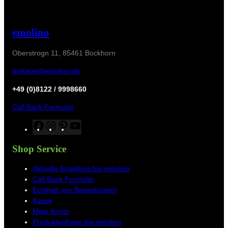
emolino
Oberstrogn 11, 85461 Bockhorn
anfrage@emolino.de
+49 (0)8122 / 9998660
Call Back Formular
F
I
P
Y
a
n
i
o
c
s
n
u
Shop Service
e
t
t
T
b
a
e
u
Aktuelle Angebote bei emolino
o
g
r
b
Call Back Formular
o
r
e
e
Echtheit von Bewertungen
k
a
s
Kasse
m
t
Mein Konto
Produktanfrage bei emolino