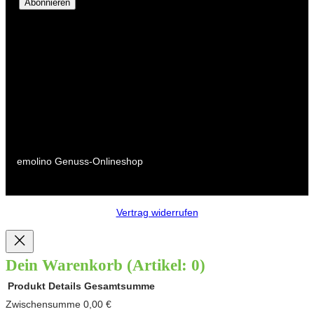
Abonnieren
emolino Genuss-Onlineshop
Vertrag widerrufen
Dein Warenkorb
(Artikel: 0)
Produkt
Details
Gesamtsumme
Produkte
Zwischensumme
0,00 €