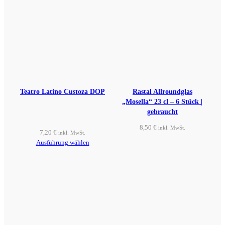
Teatro Latino Custoza DOP
Rastal Allroundglas
„Mosella“ 23 cl – 6 Stück |
gebraucht
8,50
€
inkl. MwSt.
7,20
€
inkl. MwSt.
Produkt ansehen
Ausführung wählen