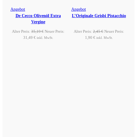
Produkt
Produkt
Angebot
Angebot
De Cecco Olivenöl Extra
im
L’Originale Grisbi Pistacchio
im
Vergine
Angebot
Angebot
Ursprünglicher
Ursprünglicher
Alter Preis:
35,19
€
Neuer Preis:
Alter Preis:
2,45
€
Neuer Preis:
Aktueller
Preis
Aktueller
Preis
31,49
€
1,90
€
inkl. MwSt.
inkl. MwSt.
Preis
war:
Preis
war:
Produkt ansehen
Produkt ansehen
ist:
35,19 €
ist:
2,45 €
31,49 €.
1,90 €.