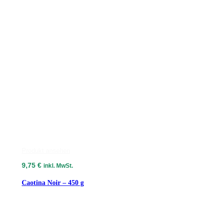
Produkt ansehen
9,75
€
inkl. MwSt.
Caotina Noir – 450 g