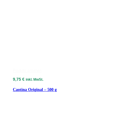
Produkt ansehen
9,75
€
inkl. MwSt.
Caotina Original – 500 g