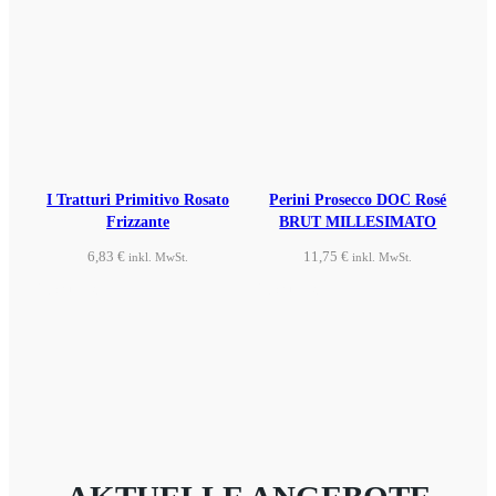
I Tratturi Primitivo Rosato
Perini Prosecco DOC Rosé
Frizzante
BRUT MILLESIMATO
6,83
€
11,75
€
inkl. MwSt.
inkl. MwSt.
Produkt ansehen
Produkt ansehen