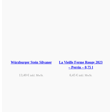
Würzburger Stein Silvaner
La Vieille Ferme Rouge 2023
– Perrin – 0,75 l
13,49
€
6,45
€
inkl. MwSt.
inkl. MwSt.
Produkt ansehen
Produkt ansehen