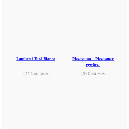
Lamberti Turá Bianco
Pizzassimo – Pizzasauce
gewürzt
4,75
€
1,54
€
inkl. MwSt.
inkl. MwSt.
Produkt ansehen
Produkt ansehen