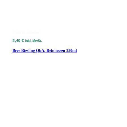
Produkt ansehen
2,40
€
inkl. MwSt.
Bree Riesling QbA. Reinhessen 250ml