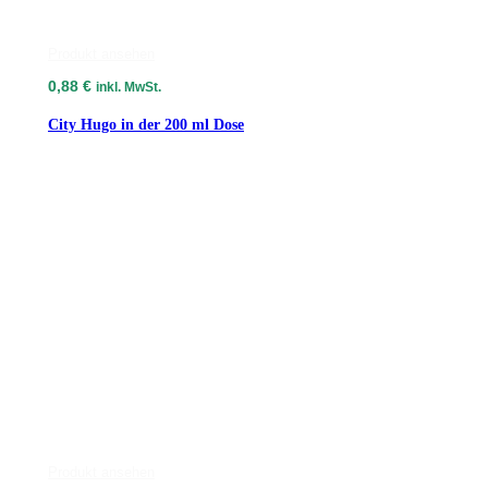
Produkt ansehen
0,88
€
inkl. MwSt.
City Hugo in der 200 ml Dose
Produkt ansehen