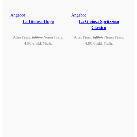
Produkt
Produkt
Angebot
Angebot
La Gioiosa Hugo
im
La Gioiosa Spritzzoso
im
Classico
Angebot
Angebot
Ursprünglicher
Ursprünglicher
Alter Preis:
5,80
€
Neuer Preis:
Alter Preis:
5,80
€
Neuer Preis:
Aktueller
Preis
Aktueller
Preis
4,90
€
4,90
€
inkl. MwSt.
inkl. MwSt.
Preis
war:
Preis
war:
Produkt ansehen
Produkt ansehen
ist:
5,80 €
ist:
5,80 €
4,90 €.
4,90 €.