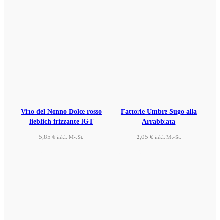
Vino del Nonno Dolce rosso
Fattorie Umbre Sugo alla
lieblich frizzante IGT
Arrabbiata
5,85
€
2,05
€
inkl. MwSt.
inkl. MwSt.
Produkt ansehen
Produkt ansehen