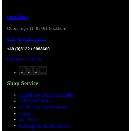
emolino
Oberstrogn 11, 85461 Bockhorn
anfrage@emolino.de
+49 (0)8122 / 9998660
Call Back Formular
F
I
P
Y
a
n
i
o
c
s
n
u
Shop Service
e
t
t
T
b
a
e
u
Aktuelle Angebote bei emolino
o
g
r
b
Call Back Formular
o
r
e
e
Echtheit von Bewertungen
k
a
s
Kasse
m
t
Mein Konto
Produktanfrage bei emolino