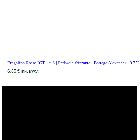
Produkt ansehen
Fragolino Rosso IGT , süß | Perlwein frizzante | Bottega Alexander | 0.75L
6,65
€
inkl. MwSt.