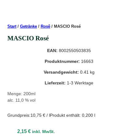
Start
/
Getränke
/
Rosê
/ MASCIO Rosé
MASCIO Rosé
EAN:
8002550503835
Produktnummer:
16663
Versandgewicht:
0.41 kg
Lieferzeit:
1-3 Werktage
Menge: 200ml
alc. 11,0 % vol
Grundpreis:
10,75
€
/
l
Produkt enthält: 0,200
l
2,15
€
inkl. MwSt.