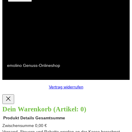
emolino Genuss-Onlineshop
Vertrag widerrufen
Dein Warenkorb
(Artikel: 0)
Produkt
Details
Gesamtsumme
Produkte
Zwischensumme
0,00 €
Versand, Steuern und Rabatte werden an der Kasse berechnet.