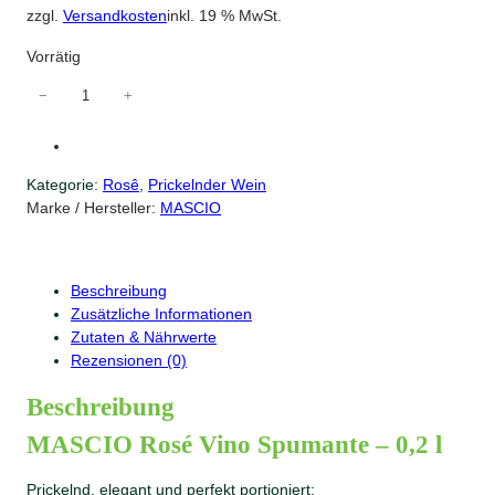
zzgl.
Versandkosten
inkl. 19 % MwSt.
Vorrätig
M
−
+
A
S
C
Kategorie:
Rosê
, 
Prickelnder Wein
I
Marke / Hersteller:
MASCIO
O
R
o
s
Beschreibung
é
Zusätzliche Informationen
M
Zutaten & Nährwerte
e
Rezensionen (0)
n
g
Beschreibung
e
MASCIO Rosé Vino Spumante – 0,2 l
Prickelnd, elegant und perfekt portioniert: