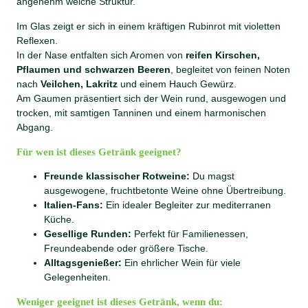
angenehm weiche Struktur.
e
Im Glas zeigt er sich in einem kräftigen Rubinrot mit violetten
n
Reflexen.
g
In der Nase entfalten sich Aromen von
reifen Kirschen,
e
Pflaumen und schwarzen Beeren
, begleitet von feinen Noten
nach
Veilchen, Lakritz
und einem Hauch Gewürz.
Am Gaumen präsentiert sich der Wein rund, ausgewogen und
trocken, mit samtigen Tanninen und einem harmonischen
Abgang.
Für wen ist dieses Getränk geeignet?
Freunde klassischer Rotweine:
Du magst
ausgewogene, fruchtbetonte Weine ohne Übertreibung.
Italien-Fans:
Ein idealer Begleiter zur mediterranen
Küche.
Gesellige Runden:
Perfekt für Familienessen,
Freundeabende oder größere Tische.
Alltagsgenießer:
Ein ehrlicher Wein für viele
Gelegenheiten.
Weniger geeignet ist dieses Getränk, wenn du: