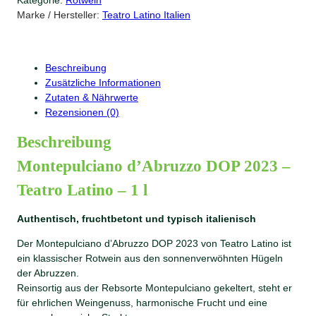
e
Marke / Hersteller:
Teatro Latino Italien
p
u
l
c
Beschreibung
i
Zusätzliche Informationen
a
Zutaten & Nährwerte
n
Rezensionen (0)
o
d
Beschreibung
´
Montepulciano d’Abruzzo DOP 2023 –
A
b
Teatro Latino – 1 l
r
u
Authentisch, fruchtbetont und typisch italienisch
z
z
Der Montepulciano d’Abruzzo DOP 2023 von Teatro Latino ist
o
ein klassischer Rotwein aus den sonnenverwöhnten Hügeln
D
der Abruzzen.
O
Reinsortig aus der Rebsorte Montepulciano gekeltert, steht er
P
für ehrlichen Weingenuss, harmonische Frucht und eine
M