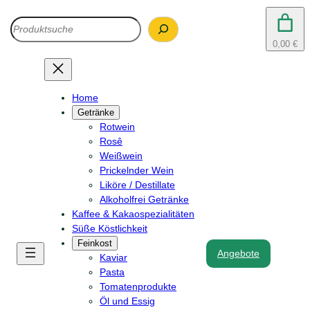
Search
0,00 €
Home
Getränke
Rotwein
Rosê
Weißwein
Prickelnder Wein
Liköre / Destillate
Alkoholfrei Getränke
Kaffee & Kakaospezialitäten
Süße Köstlichkeit
Feinkost
Angebote
Kaviar
Pasta
Tomatenprodukte
Öl und Essig