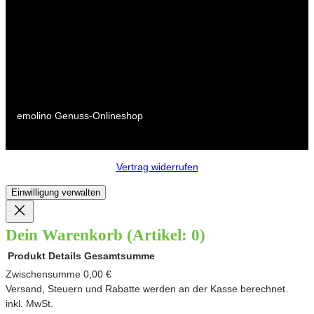
emolino Genuss-Onlineshop
Vertrag widerrufen
Einwilligung verwalten
Dein Warenkorb
(Artikel: 0)
Produkt
Details
Gesamtsumme
Produkte
Zwischensumme
0,00 €
Versand, Steuern und Rabatte werden an der Kasse berechnet.
im
inkl. MwSt.