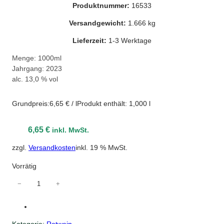
Produktnummer:
16533
Versandgewicht:
1.666 kg
Lieferzeit:
1-3 Werktage
Menge: 1000ml
Jahrgang: 2023
alc. 13,0 % vol
Grundpreis:
6,65
€
/
l
Produkt enthält: 1,000
l
6,65
€
inkl. MwSt.
zzgl.
Versandkosten
inkl. 19 % MwSt.
Vorrätig
M
−
+
o
n
t
Kategorie:
Rotwein