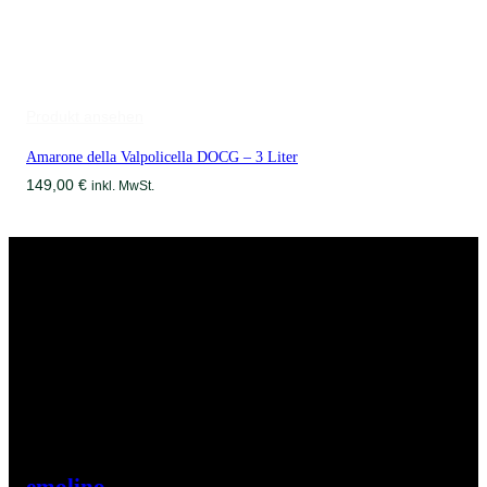
Produkt ansehen
Amarone della Valpolicella DOCG – 3 Liter
149,00
€
inkl. MwSt.
emolino