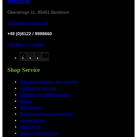
Oberstrogn 11, 85461 Bockhorn
anfrage@emolino.de
+49 (0)8122 / 9998660
Call Back Formular
F
I
P
Y
a
n
i
o
c
s
n
u
Shop Service
e
t
t
T
b
a
e
u
Aktuelle Angebote bei emolino
o
g
r
b
Call Back Formular
o
r
e
e
Echtheit von Bewertungen
k
a
s
Kasse
m
t
Mein Konto
Produktanfrage bei emolino
Versandarten
Warenkorb
Widerrufsbelehrung