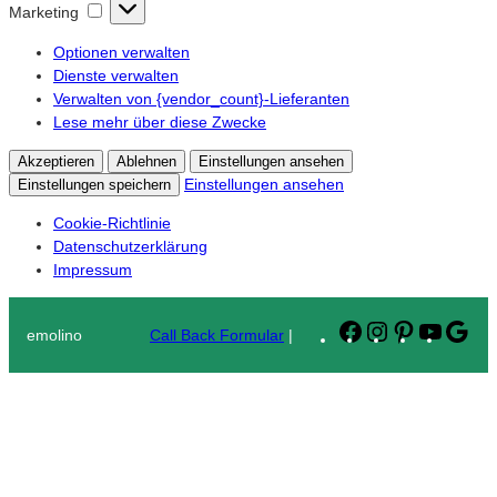
Marketing
Marketing
Optionen verwalten
Dienste verwalten
Verwalten von {vendor_count}-Lieferanten
Lese mehr über diese Zwecke
Akzeptieren
Ablehnen
Einstellungen ansehen
Einstellungen ansehen
Einstellungen speichern
Cookie-Richtlinie
Datenschutzerklärung
Impressum
Facebook
Instagram
Pinterest
YouTub
Goo
emolino
Call Back Formular
|