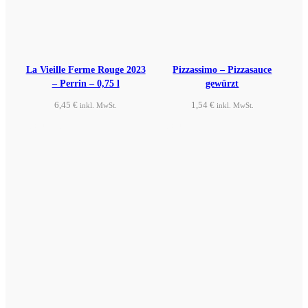
La Vieille Ferme Rouge 2023
Pizzassimo – Pizzasauce
– Perrin – 0,75 l
gewürzt
6,45
€
1,54
€
inkl. MwSt.
inkl. MwSt.
Produkt ansehen
Produkt ansehen