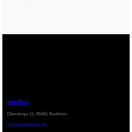
Preis
war:
Produkt ansehen
ist:
9,99 €
8,79 €.
emolino
Oberstrogn 11, 85461 Bockhorn
anfrage@emolino.de