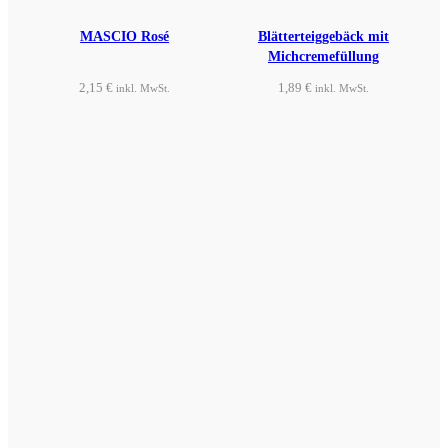
MASCIO Rosé
Blätterteiggebäck mit
Michcremefüllung
2,15
€
1,89
€
inkl. MwSt.
inkl. MwSt.
Produkt ansehen
Produkt ansehen