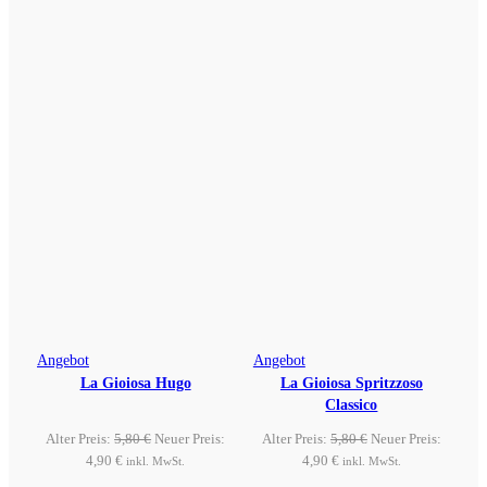
31,49 €.
1,90 €.
Produkt
Produkt
Angebot
Angebot
La Gioiosa Hugo
im
La Gioiosa Spritzzoso
im
Classico
Angebot
Angebot
Ursprünglicher
Ursprünglicher
Alter Preis:
5,80
€
Neuer Preis:
Alter Preis:
5,80
€
Neuer Preis:
Aktueller
Preis
Aktueller
Preis
4,90
€
4,90
€
inkl. MwSt.
inkl. MwSt.
Preis
war:
Preis
war: