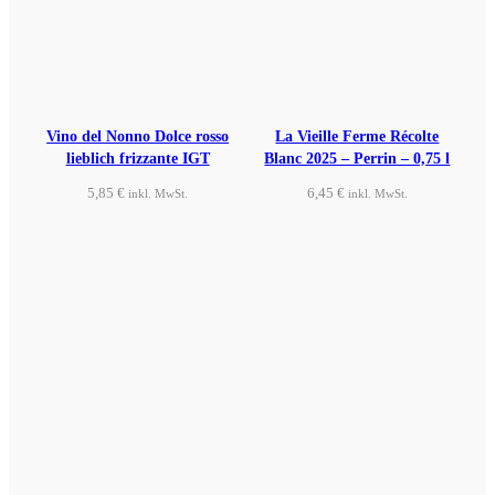
Vino del Nonno Dolce rosso
La Vieille Ferme Récolte
lieblich frizzante IGT
Blanc 2025 – Perrin – 0,75 l
5,85
€
6,45
€
inkl. MwSt.
inkl. MwSt.
Produkt ansehen
Produkt ansehen