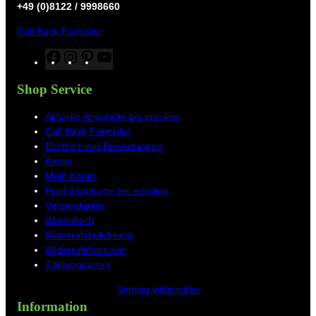
+49 (0)8122 / 9998660
Call Back Formular
F
I
P
Y
a
n
i
o
c
s
n
u
Shop Service
e
t
t
T
b
a
e
u
Aktuelle Angebote bei emolino
o
g
r
b
Call Back Formular
o
r
e
e
Echtheit von Bewertungen
k
a
s
Kasse
m
t
Mein Konto
Produktanfrage bei emolino
Versandarten
Warenkorb
Widerrufsbelehrung
Widerrufsformular
Zahlungsarten
Vertrag widerrufen
Information