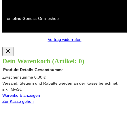
emolino Genuss-Onlineshop
Vertrag widerrufen
Dein Warenkorb
(Artikel: 0)
Produkt
Details
Gesamtsumme
Produkte
Zwischensumme
0,00 €
Versand, Steuern und Rabatte werden an der Kasse berechnet.
im
inkl. MwSt.
Warenkorb anzeigen
Warenkorb
Zur Kasse gehen