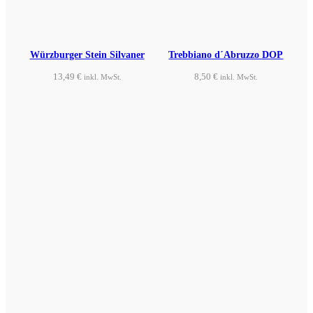
Würzburger Stein Silvaner
Trebbiano d´Abruzzo DOP
13,49
€
8,50
€
inkl. MwSt.
inkl. MwSt.
Produkt ansehen
Produkt ansehen