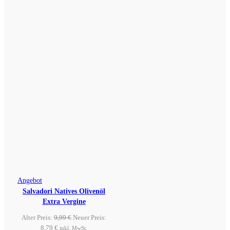
Produkt ansehen
Produkt ansehen
ist:
5,80 €
ist:
5,80 €
4,90 €.
4,90 €.
Produkt
Angebot
Salvadori Natives Olivenöl
im
Extra Vergine
Angebot
Ursprünglicher
Alter Preis:
9,99
€
Neuer Preis:
Aktueller
Preis
8,79
€
inkl. MwSt.