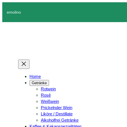
Zum
Inhalt
emolino
springen
Home
Getränke
Rotwein
Rosê
Weißwein
Prickelnder Wein
Liköre / Destillate
Alkoholfrei Getränke
Kaffee & Kakaospezialitäten