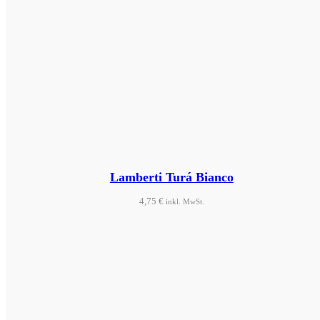
Lamberti Turá Bianco
4,75
€
inkl. MwSt.
Produkt ansehen