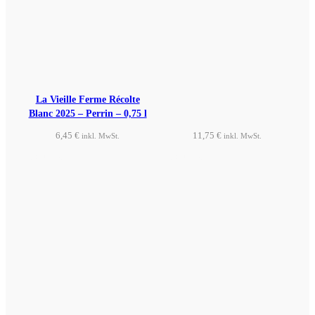
La Vieille Ferme Récolte
Blanc 2025 – Perrin – 0,75 l
6,45
€
11,75
€
inkl. MwSt.
inkl. MwSt.
Produkt ansehen
Produkt ansehen