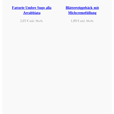
Fattorie Umbre Sugo alla
Blätterteiggebäck mit
Arrabbiata
Michcremefüllung
2,05
€
1,89
€
inkl. MwSt.
inkl. MwSt.
Produkt ansehen
Produkt ansehen