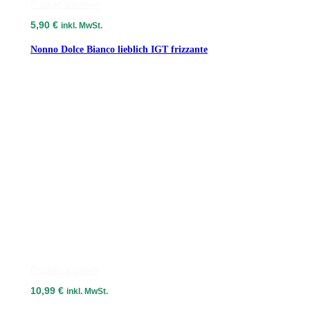
Produkt ansehen
5,90
€
inkl. MwSt.
Nonno Dolce Bianco lieblich IGT frizzante
Produkt ansehen
10,99
€
inkl. MwSt.