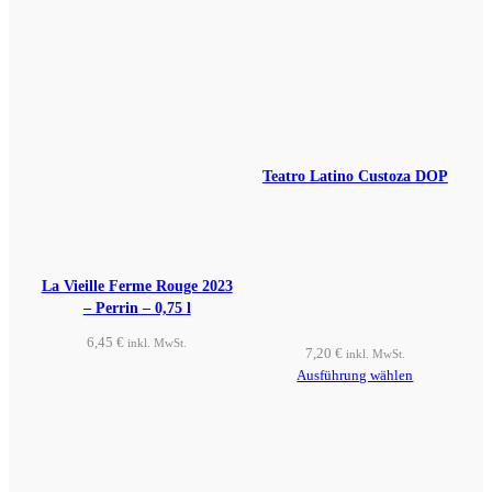
Teatro Latino Custoza DOP
La Vieille Ferme Rouge 2023
– Perrin – 0,75 l
6,45
€
inkl. MwSt.
7,20
€
inkl. MwSt.
Produkt ansehen
Ausführung wählen