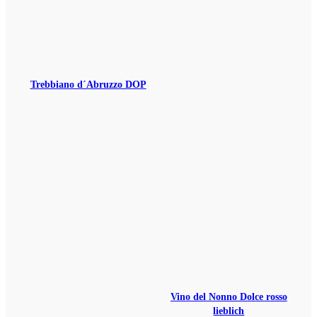
Trebbiano d´Abruzzo DOP
Vino del Nonno Dolce rosso
lieblich