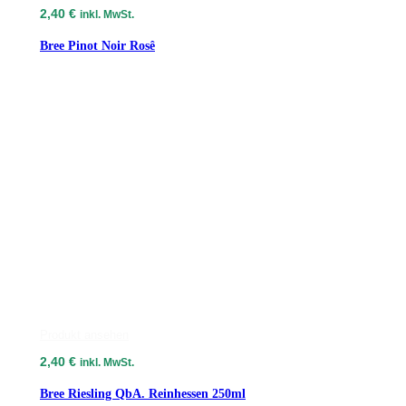
2,40
€
inkl. MwSt.
Bree Pinot Noir Rosê
Produkt ansehen
2,40
€
inkl. MwSt.
Bree Riesling QbA. Reinhessen 250ml