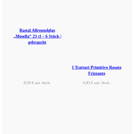
Rastal Allroundglas
„Mosella“ 23 cl – 6 Stück |
gebraucht
I Tratturi Primitivo Rosato
Frizzante
8,50
€
6,83
€
inkl. MwSt.
inkl. MwSt.
Produkt ansehen
Produkt ansehen