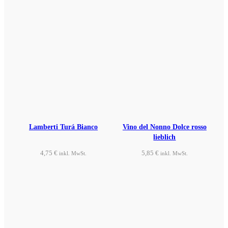
Lamberti Turá Bianco
Vino del Nonno Dolce rosso
lieblich
4,75
€
5,85
€
inkl. MwSt.
inkl. MwSt.
Produkt ansehen
Produkt ansehen