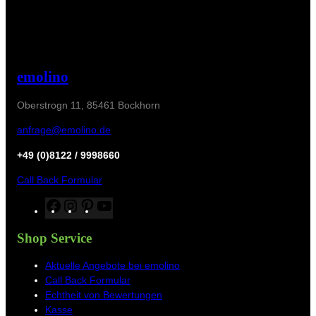
emolino
Oberstrogn 11, 85461 Bockhorn
anfrage@emolino.de
+49 (0)8122 / 9998660
Call Back Formular
F
I
P
Y
a
n
i
o
c
s
n
u
Shop Service
e
t
t
T
b
a
e
u
Aktuelle Angebote bei emolino
o
g
r
b
Call Back Formular
o
r
e
e
Echtheit von Bewertungen
k
a
s
Kasse