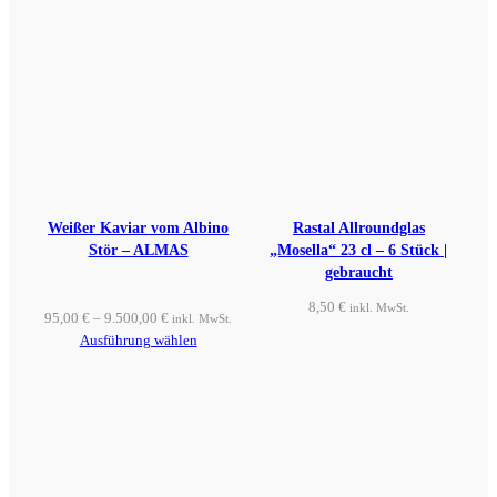
Weißer Kaviar vom Albino
Rastal Allroundglas
Stör – ALMAS
„Mosella“ 23 cl – 6 Stück |
gebraucht
8,50
€
inkl. MwSt.
95,00
€
–
9.500,00
€
inkl. MwSt.
Produkt ansehen
Ausführung wählen