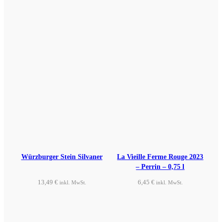
Würzburger Stein Silvaner
La Vieille Ferme Rouge 2023
– Perrin – 0,75 l
13,49
€
6,45
€
inkl. MwSt.
inkl. MwSt.
Produkt ansehen
Produkt ansehen