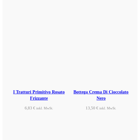
I Tratturi Primitivo Rosato
Bottega Crema Di Cioccolato
Frizzante
Nero
6,83
€
13,50
€
inkl. MwSt.
inkl. MwSt.
Produkt ansehen
Produkt ansehen