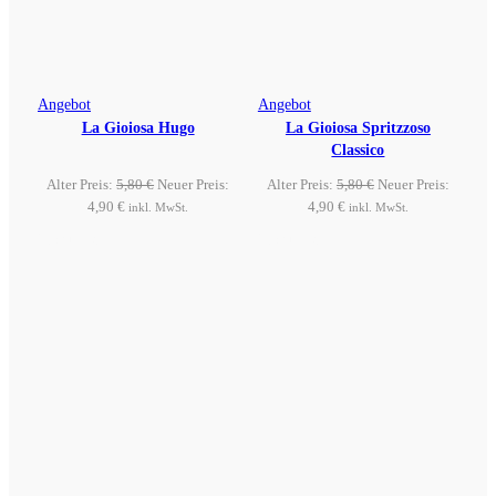
Produkt
Produkt
Angebot
Angebot
La Gioiosa Hugo
im
La Gioiosa Spritzzoso
im
Classico
Angebot
Angebot
Ursprünglicher
Ursprünglicher
Alter Preis:
5,80
€
Neuer Preis:
Alter Preis:
5,80
€
Neuer Preis:
Aktueller
Preis
Aktueller
Preis
4,90
€
4,90
€
inkl. MwSt.
inkl. MwSt.
Preis
war:
Preis
war:
Produkt ansehen
Produkt ansehen
ist:
5,80 €
ist:
5,80 €
4,90 €.
4,90 €.