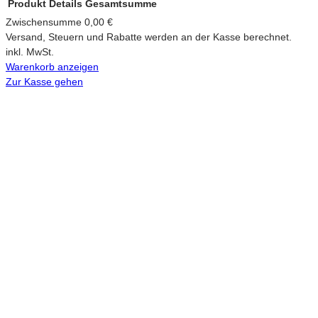
Produkt
Details
Gesamtsumme
Produkte
Zwischensumme
0,00 €
Versand, Steuern und Rabatte werden an der Kasse berechnet.
im
inkl. MwSt.
Warenkorb anzeigen
Warenkorb
Zur Kasse gehen