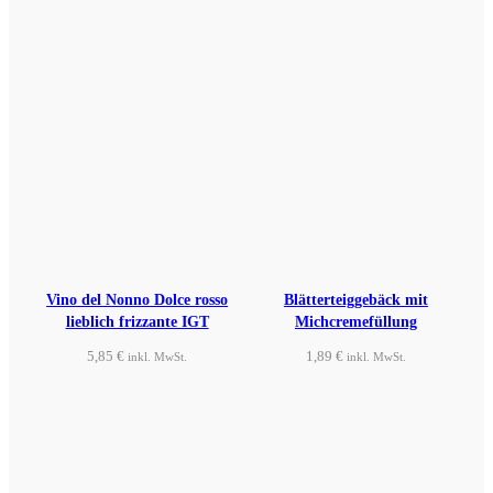
Vino del Nonno Dolce rosso
Blätterteiggebäck mit
lieblich frizzante IGT
Michcremefüllung
5,85
€
1,89
€
inkl. MwSt.
inkl. MwSt.
Produkt ansehen
Produkt ansehen