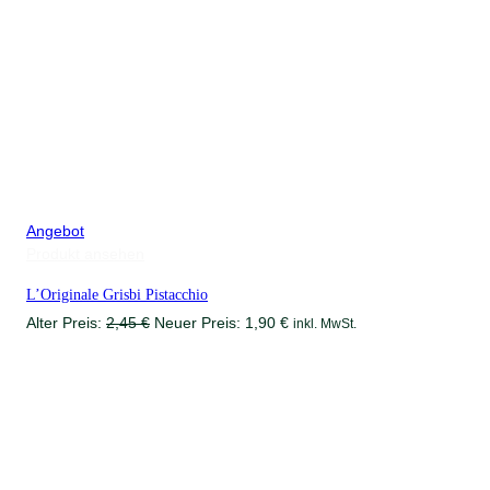
Produkt
Angebot
im
Produkt ansehen
Angebot
L’Originale Grisbi Pistacchio
Ursprünglicher
Aktueller
Alter Preis:
2,45
€
Neuer Preis:
1,90
€
inkl. MwSt.
Preis
Preis
war:
ist:
2,45 €
1,90 €.