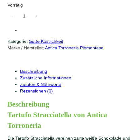
Vorrätig
T
−
+
a
r
t
Kategorie:
Süße Köstlichkeit
u
Marke / Hersteller:
Antica Torroneria Piemontese
f
o
S
t
Beschreibung
r
Zusätzliche Informationen
a
Zutaten & Nährwerte
c
Rezensionen (0)
c
i
Beschreibung
a
Tartufo Stracciatella von Antica
t
e
Torroneria
l
l
Die Tartufo Stracciatella vereinen zarte weiße Schokolade und