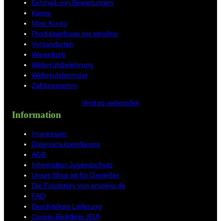
o
r
e
e
Echtheit von Bewertungen
k
a
s
Kasse
m
t
Mein Konto
Produktanfrage bei emolino
Versandarten
Warenkorb
Widerrufsbelehrung
Widerrufsformular
Zahlungsarten
Vertrag widerrufen
Information
Impressum
Datenschutzerklärung
AGB
Information Jugendschutz
Unser Shop ist für Genießer
Die Foodstory von emolino.de
FAQ
Beschädigte Lieferung
Cookie-Richtlinie (EU)