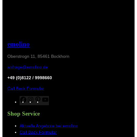
emolino
Oberstrogn 11, 85461 Bockhorn
anfrage@emolino.de
+49 (0)8122 / 9998660
Call Back Formular
F
I
P
Y
a
n
i
o
c
s
n
u
Shop Service
e
t
t
T
b
a
e
u
Aktuelle Angebote bei emolino
o
g
r
b
Call Back Formular