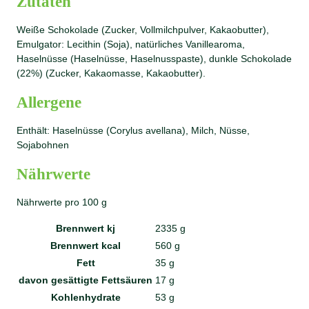
Zutaten
Weiße Schokolade (Zucker, Vollmilchpulver, Kakaobutter),
Emulgator: Lecithin (Soja), natürliches Vanillearoma,
Haselnüsse (Haselnüsse, Haselnusspaste), dunkle Schokolade
(22%) (Zucker, Kakaomasse, Kakaobutter).
Allergene
Enthält: Haselnüsse (Corylus avellana), Milch, Nüsse,
Sojabohnen
Nährwerte
Nährwerte pro 100 g
Brennwert kj
2335
g
Brennwert kcal
560
g
Fett
35
g
davon
gesättigte Fettsäuren
17
g
Kohlenhydrate
53
g