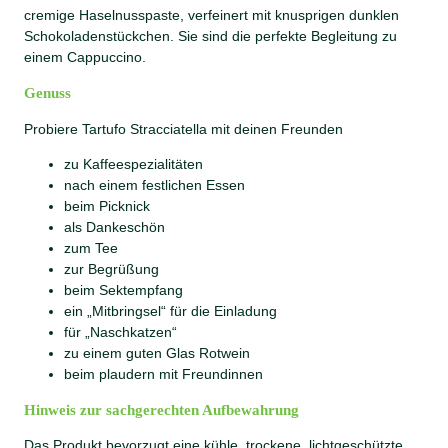
a
cremige Haselnusspaste, verfeinert mit knusprigen dunklen
1
Schokoladenstückchen. Sie sind die perfekte Begleitung zu
4
einem Cappuccino.
g
M
Genuss
e
Probiere Tartufo Stracciatella mit deinen Freunden
n
g
zu Kaffeespezialitäten
e
nach einem festlichen Essen
beim Picknick
als Dankeschön
zum Tee
zur Begrüßung
beim Sektempfang
ein „Mitbringsel“ für die Einladung
für „Naschkatzen“
zu einem guten Glas Rotwein
beim plaudern mit Freundinnen
Hinweis zur sachgerechten Aufbewahrung
Das Produkt bevorzugt eine kühle, trockene, lichtgeschützte