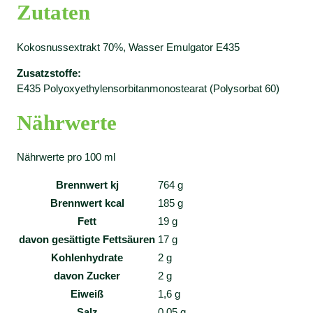
Zutaten
Kokosnussextrakt 70%, Wasser Emulgator E435
Zusatzstoffe:
E435 Polyoxyethylensorbitanmonostearat (Polysorbat 60)
Nährwerte
Nährwerte pro 100 ml
Brennwert kj
764
g
Brennwert kcal
185
g
Fett
19
g
davon
gesättigte Fettsäuren
17
g
Kohlenhydrate
2
g
davon
Zucker
2
g
Eiweiß
1,6
g
Salz
0,05
g