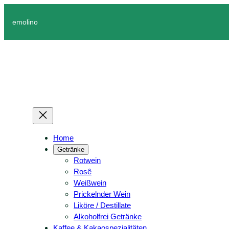
emolino
Home
Getränke
Rotwein
Rosê
Weißwein
Prickelnder Wein
Liköre / Destillate
Alkoholfrei Getränke
Kaffee & Kakaospezialitäten